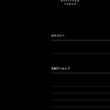
カテゴリー
ブログ
お知らせ
月別アーカイブ
2026年3月
2025年8月
2025年7月
2025年6月